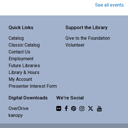
Family Story Time
See all events
Wed, Aug 05, 10:30am - 10:55am
Sunriver Library -
Community Room
Quick Links
Support the Library
Catalog
Give to the Foundation
Interactive story time with books, songs and rhymes. 0-
Classic Catalog
Volunteer
5 yrs.
Contact Us
Employment
Baby Story Time
Future Libraries
Library & Hours
Wed, Aug 05, 10:30am - 11:00am
My Account
Central Library -
Youth Programing (2nd
Presenter Interest Form
Floor)
Digital Downloads
We're Social
A gentle story time for infant and caregiver. 0-18 mo.
Flickr
OverDrive
Story Time Craft
- Learn, grow, explore, and
kanopy
play!